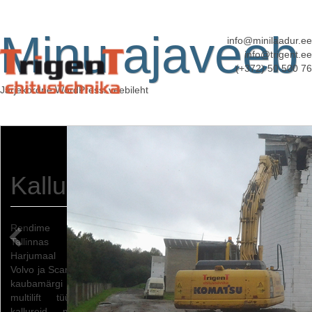
Minu ajaveeb
info@minilaadur.ee
info@trigent.ee
(+372) 50 500 76
Järjekordne WordPressi veebileht
Kallurite rent (Multilift)
Rendime
Tallinnas ja
Harjumaal
Volvo ja Scania
kaubamärgi
multilift tüüpi
kallureid, mis