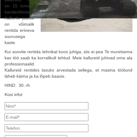
on 15 tonnise
kandevõimega.
Kallurite juurde
on võimalik
rentida erineva
suurusega
kaste.
Kui soovite rentida tehnikat koos juhiga, siis ei pea Te muretsema
kas töö saab ka korralikult tehtud. Meie kallureid juhivad oma ala
professionaalid.
Kallureid rentides tasuks arvestada sellega, et masina töötund
läheb käima ja ka lõpeb baasis.
HIND: 30.-/h
Küsi infot