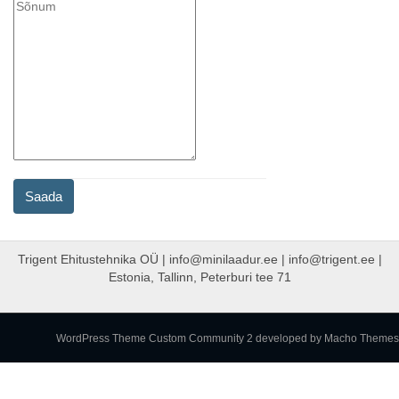
Trigent Ehitustehnika OÜ | info@minilaadur.ee | info@trigent.ee |
Estonia, Tallinn, Peterburi tee 71
WordPress Theme Custom Community 2
developed by Macho Themes